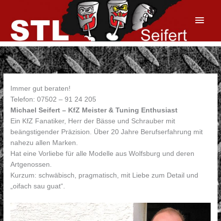
Zum
Inhalt
Haup
springen
Immer gut beraten!
Telefon: 07502 – 91 24 205
Michael Seifert
– KfZ Meister & Tuning Enthusiast
Ein KfZ Fanatiker, Herr der Bässe und Schrauber mit
beängstigender Präzision. Über 20 Jahre Berufserfahrung mit
nahezu allen Marken.
Hat eine Vorliebe für alle Modelle aus Wolfsburg und deren
Artgenossen.
Kurzum: schwäbisch, pragmatisch, mit Liebe zum Detail und
„oifach sau guat“.