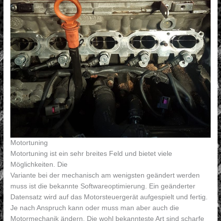
Motortuning
Motortuning ist ein sehr breites Feld und bietet viele
Möglichkeiten. Die
Variante bei der mechanisch am wenigsten geändert werden
muss ist die bekannte Softwareoptimierung. Ein geänderter
Datensatz wird auf das Motorsteuergerät aufgespielt und fertig.
Je nach Anspruch kann oder muss man aber auch die
Motormechanik ändern. Die wohl bekannteste Art sind scharfe