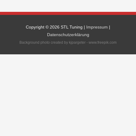
Copyright © 2026
STL Tuning
|
Impressum
|
Datenschutzerklärung
Background photo created by kjpargeter - www.freepik.com