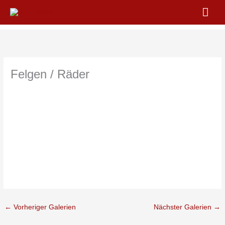
Zum
Hau
Inhalt
springen
Felgen / Räder
←
Vorheriger Galerien
Nächster Galerien
→